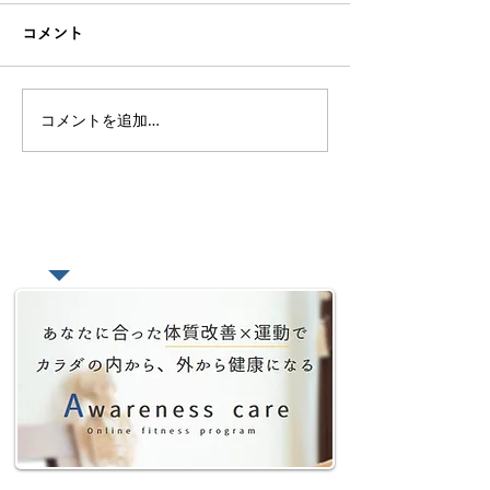
コメント
コメントを追加…
オンラインレッスン、サ
【好きを仕事に
ロンを有料で始める為の
トラクターを続
考え方【どんな価値を提
のか？と感じた
供するのか】
たい本
​あなたの悩みをオンラインで相談