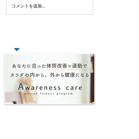
コメントを追加…
オンラインレッスン、サ
【好きを仕事に
ロンを有料で始める為の
トラクターを続
考え方【どんな価値を提
のか？と感じた
供するのか】
たい本
​あなたの悩みをオンラインで相談