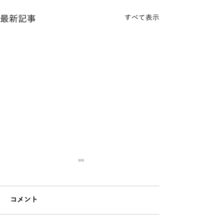
最新記事
すべて表示
【クラス開催】2月クラス
【クラス開催】
スケジュール＠大崎
スケジュール＠
コメント
2月の大崎開催のクラスはす
来年も大崎レギュ
べて満員御礼です ●日時
ン開催します！ 