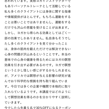
思われています。実際ヨガインストラクターで
もありパーソナルトレーナとして活動している
私も多くのクライアントには身体に関する指導
や情報提供がほとんです。もちろん運動をする
ことは悪いことではありませんし、運動をする
だけでも沢山の恩寵を受けることが出来ます。
しかし、ヨガから得られる効果としてはごく一
部の効果でしかありません。私自身もそうでし
たし多くのクライアントを見て分かったこと
は、身体の筋肉を鍛えただけでは解決できない
心身の問題が沢山あるということです。本当の
意味での心身の健康を得るためにはヨガの瞑想
効果を引き出す必要があるのです。ヨガで瞑想
というと少し怪しい感じがするかもしれません
が、アメリカでは瞑想が与える影響の研究が進
んでおり科学的な根拠を持ち取り組んでいま
す。今日では多くの企業や機関で本格的に取り
入れらているようです。本講座ではどのように
して瞑想効果を得るのかを分かりやすく説明し
ていきます。
今でしたら先着５名で30％OFFになるクーポン