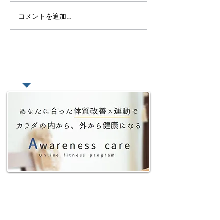
2/1㈯、2/8㈯ 2/15㈯
1/11㈯、1/18㈯
コメントを追加…
2/29㈯10:00~11:30 ハタヨ
10:00~11:30 ハタ
ガ ●場所 大崎
所 大崎AKALA.M
AKALA.MAHINAスタジオ
タジオ （ご予
（ご予約を頂いた方にの
た方にのみ詳細な
み詳細な場所をお伝えしま
えします） ●料金 3000円
​あなたの悩みをオンラインで相談
す） ●料金 3000円 ...
...