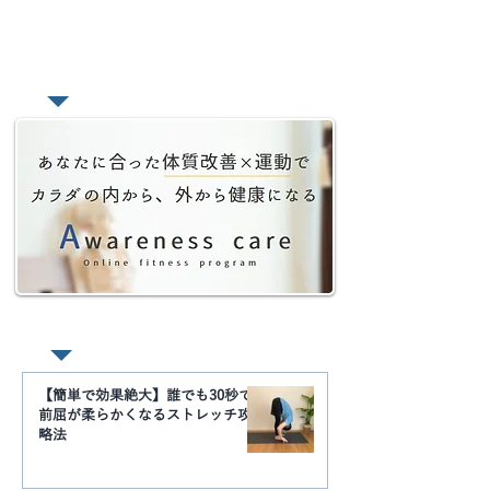
ので非常に苦しかったです。しかも。独立す
る時には結婚すると決めていましたし（こん
な僕を信じて結婚してくれた嫁に感謝...
​あなたの悩みをオンラインで相
談
Youtube動画 まとめ
【簡単で効果絶大】誰でも30秒で
前屈が柔らかくなるストレッチ攻
略法