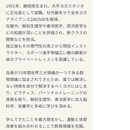
1991年、静岡県生まれ。大手ヨガスタジオ
に正社員として就職。社内最年少で全米ヨガ
アライアンス200/500を取得。
在籍中、解剖生理学や東洋医学、西洋医学な
どの知識が深いことを評価され、新クラスの
開発などを担当。
​独立後もその専門性の高さから現役インスト
ラクター、スポーツ選手等幅広い層の顧客が
彼のプライベートレッスンを受講している。
自身が15年間世界三大頭痛の一つである群
発頭痛に悩まされてきたため、薬では解決し
ない持病を自分で解決するべくヨガにはじま
り、ピラティス、パーソナルトレーニングの
資格を取り、解剖生理学、東洋医学に加え脳
科学、栄養学と多岐に学びを深める。
学んできたことを最大限生かし、運動と体質
改善を組み合わせることで群発頭痛を克服。