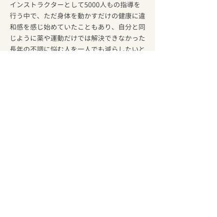
インストラクターとして5000人もの指導を
行う中で、ただ身体を動かすだけの健康に違
和感を感じ始めていたこともあり、自分と同
じように薬や運動だけでは解決できなかった
長年の不調に悩む人を一人でも減らしたいと
いう思いから、体質改善と運動を組み合わせ
ることで不調の原因を解消する
Awareness
care
を開発
。
自分自身が持病で辛く悩んできたからこそ、
その思いは強く、
現在も信念をもって活動を
続けている