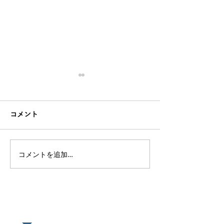
コメント
コメントを追加…
オンラインレッスン、サ
【好きを仕事に
ロンを有料で始める為の
トラクターを続
考え方【どんな価値を提
のか？と感じた
供するのか】
たい本
​あなたの悩みをオンラインで相談