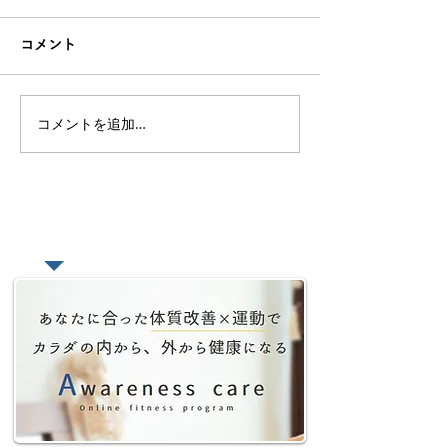
コメント
コメントを追加…
オンラインレッスン、サ
【好きを仕事に
ロンを有料で始める為の
トラクターを続
考え方【どんな価値を提
のか？と感じた
供するのか】
たい本
​あなたの悩みをオンラインで相談