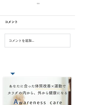
コメント
コメントを追加…
【簡単で効果絶大】誰で
【座りすぎて腰
も30秒で前屈が柔らかく
デスクワーカー
なるストレッチ攻略法
腰痛改善トレー
紹介
​あなたの悩みをオンラインで相談