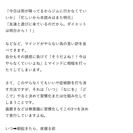
「今日は雨が降ってるからジムに行かなくてい
いか」「忙しいから本読みはまた明日」
「友達と遊びに来ているのだから。ダイエット
は明日から！！」
などなど、マインドがやらない為の言い訳を並
べてきます。
自分もその誘惑に負けて「そうだよね！！今は
やらなくていいよね」とマインドに相槌を打っ
たりしてしまいます。
さて、このやらなくてもいいや症候群を打ち消
す方法ですが、それは「いつ」「なにを」「ど
こで」やると決めて習慣化または仕組み化して
しまうことです。
歯磨きなどは無意識に習慣化してこの3つを決め
て実行していますよね。
いつ➡朝起きたら、夜寝る前 