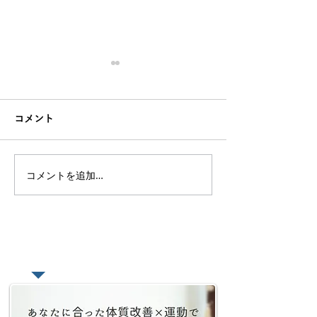
【クラス開催】2月クラス
【クラス開催】
スケジュール＠大崎
スケジュール＠
コメント
2月の大崎開催のクラスはす
来年も大崎レギュ
べて満員御礼です ●日時
ン開催します！ 
2/1㈯、2/8㈯ 2/15㈯
1/11㈯、1/18㈯
コメントを追加…
2/29㈯10:00~11:30 ハタヨ
10:00~11:30 ハタ
ガ ●場所 大崎
所 大崎AKALA.M
AKALA.MAHINAスタジオ
タジオ （ご予
（ご予約を頂いた方にの
た方にのみ詳細な
み詳細な場所をお伝えしま
えします） ●料金 3000円
​あなたの悩みをオンラインで相談
す） ●料金 3000円 ...
...