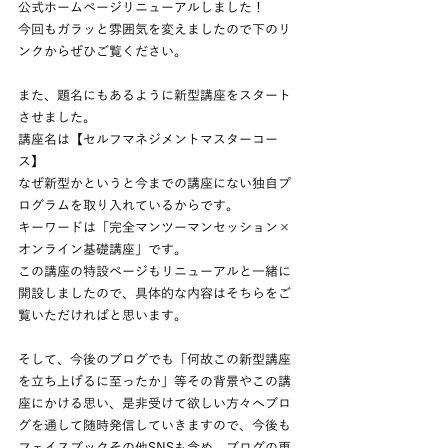
公式ホームページリニューアルしました！
今回もガラッと雰囲気を変えましたので下のリ
ンクからぜひご覧ください。
また、題名にもあるように新型講座をスタート
させました。
講座名は【セルフマネジメントマスターコー
ス】
なぜ新型かというと今までの講座にない独自プ
ログラムを取り入れているからです。
キーワードは「完全マンツーマンセッション×
オンライン基礎講座」です。
この講座の特設ページもリニューアルと一緒に
開設しましたので、具体的な内容はそちらをご
覧いただければと思います。
そして、今後のブログでも「何故この新型講座
を立ち上げるに至ったか」等その背景やこの講
座にかける思い、是非受けて欲しい方々へブロ
グを通して随時発信していきますので、今後も
フェイスブックその他SNSも含め、ブログの更