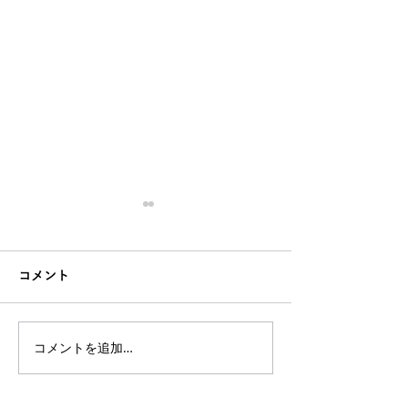
コメント
コメントを追加…
【簡単で効果絶大】誰で
【座りすぎて腰
も30秒で前屈が柔らかく
デスクワーカー
なるストレッチ攻略法
腰痛改善トレー