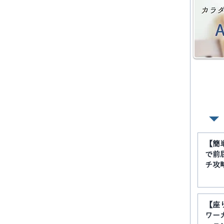
【簡
で前
チ攻
【座
ワー