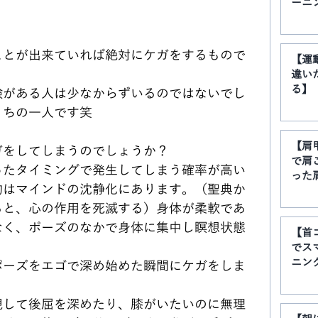
ーニ
ことが出来ていれば絶対にケガをするもので
【運
違い
る】
験がある人は少なからずいるのではないでし
うちの一人です笑
【肩
ガをしてしまうのでしょうか？
で肩
ったタイミングで発生してしまう確率が高い
った
的はマインドの沈静化にあります。（聖典か
ると、心の作用を死滅する）身体が柔軟であ
なく、ポーズのなかで身体に集中し瞑想状態
【首
。
でス
ニン
ポーズをエゴで深め始めた瞬間にケガをしま
視して後屈を深めたり、膝がいたいのに無理