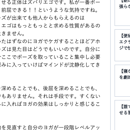
【朝
させる正体はズバりエゴです。私が一番ポー
張ら
く前屈できる！！というような気持ですね。
ーズが出来ても他人からもらえるのは
。エゴはもっともっとと求める性質があるの
生きません。
【便
いたはずなのにヨガでケガすることほどアホ
エク
ジで
ーズは見た目はどうでもいいのです。自分に
今ここでポーズを取っていること集中し必要
深みに入っていけばマインドが沈静化してき
【寝
を劇
を深めることでも、後屈を深めることでも、
でもありません。それは手段です。すくない
みに入ればヨガの効果はしっかりと感じるこ
【誰
せる
的を見直すと自分のヨガが一段階レベルアッ