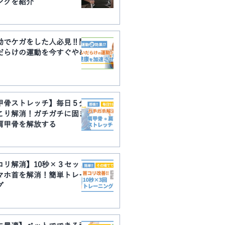
ングを紹介
動でケガをした人必見‼︎間
だらけの運動を今すぐやめ
甲骨ストレッチ】毎日５分
こり解消！ガチガチに固ま
肩甲骨を解放する
コリ解消】10秒×３セット
マホ首を解消！簡単トレー
グ