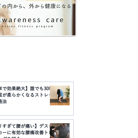
​YouTube動画まとめ
単で効果絶大】誰でも30秒
屈が柔らかくなるストレッ
略法
りすぎて腰が痛い】デスク
カーに有効な腰痛改善トレ