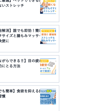
に最適】ベットでできる頑
ないストレッチ
秘解消】誰でも即効！簡単
ササイズと腸もみマッサー
快便に
ながらできる‼】目の疲れ
的にとる方法
でも簡単】食欲を抑える痩
習慣