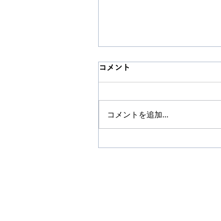
コメント
コメントを追加…
【簡単で効果絶大】誰でも3
秒で前屈が柔らかくなるス
レッチ攻略法