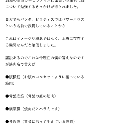
19歳の頃ヨガやピラティスに出会い本格的に腹
について勉強するきっかけが得られました。
ヨガでもバンダ、ピラティスではパワーハウス
という名前で表現していることから
これはイメージや概念ではなく、本当に存在す
る機関なんだと確信しました。
諸説あるのでこれは今現在の僕の答えなのです
が筋肉名で言えば
●腹横筋（お腹のコルセットように覆っている
筋肉）
●骨盤底筋（骨盤の底の筋肉）
●横隔膜（焼肉だとハラミです）
●多裂筋（背骨に沿って生えている筋肉）