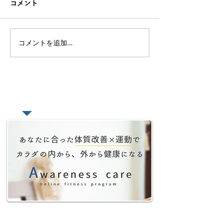
コメント
コメントを追加…
【座りすぎて腰が痛い】
頑張りすぎて疲
デスクワーカーに有効な
人の為の心を置
腰痛改善トレーニングを
しない健康法【
紹介
読】
​あなたの悩みをオンラインで相談