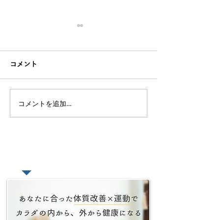
コメント
コメントを追加…
【座りすぎて腰が痛い】
頑張りすぎて疲
デスクワーカーに有効な
人の為の心を置
腰痛改善トレーニングを
しない健康法【
紹介
読】
​あなたの悩みをオンラインで相談