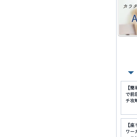
【簡
で前
チ攻
【座
ワー