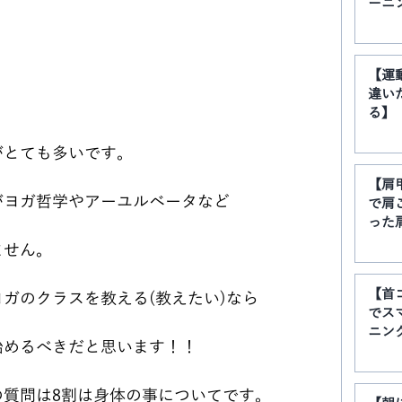
ーニ
【運
違い
る】
がとても多いです。
【肩
がヨガ哲学やアーユルベータなど
で肩
った
ません。
【首
ガのクラスを教える(教えたい)なら
でス
ニン
始めるべきだと思います！！
の質問は8割は身体の事についてです。