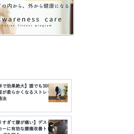
​YouTube動画まとめ
単で効果絶大】誰でも30秒
屈が柔らかくなるストレッ
略法
りすぎて腰が痛い】デスク
カーに有効な腰痛改善トレ