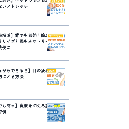
に最適】ベットでできる頑
ないストレッチ
秘解消】誰でも即効！簡単
ササイズと腸もみマッサー
快便に
ながらできる‼】目の疲れ
的にとる方法
でも簡単】食欲を抑える痩
習慣