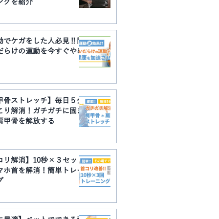
ングを紹介
動でケガをした人必見‼︎間
だらけの運動を今すぐやめ
甲骨ストレッチ】毎日５分
こり解消！ガチガチに固ま
肩甲骨を解放する
コリ解消】10秒×３セット
マホ首を解消！簡単トレー
グ