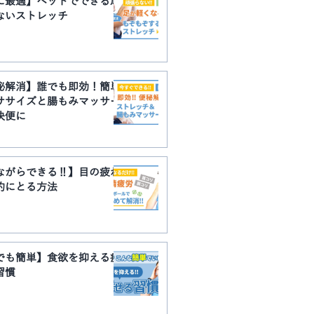
に最適】ベットでできる頑
ないストレッチ
秘解消】誰でも即効！簡単
ササイズと腸もみマッサー
快便に
ながらできる‼】目の疲れ
的にとる方法
でも簡単】食欲を抑える痩
習慣