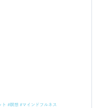
ット
#瞑想
#マインドフルネス