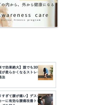
​YouTube動画まとめ
単で効果絶大】誰でも30秒
屈が柔らかくなるストレッ
略法
りすぎて腰が痛い】デスク
カーに有効な腰痛改善トレ