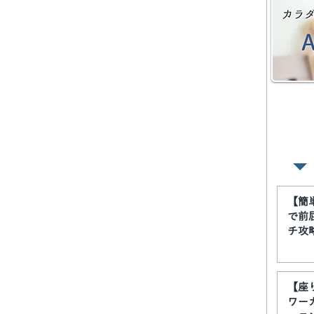
【簡
で前
チ攻
【座
ワー