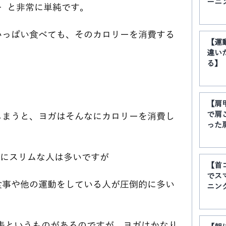
ーニ
  と非常に単純です。
いっぱい食べても、そのカロリーを消費する
【運
違い
る】
！
【肩
で肩
しまうと、ヨガはそんなにカロリーを消費し
った
)にスリムな人は多いですが
【首
でス
食事や他の運動をしている人が圧倒的に多い
ニン
s表というものがあるのですが、ヨガはかなり