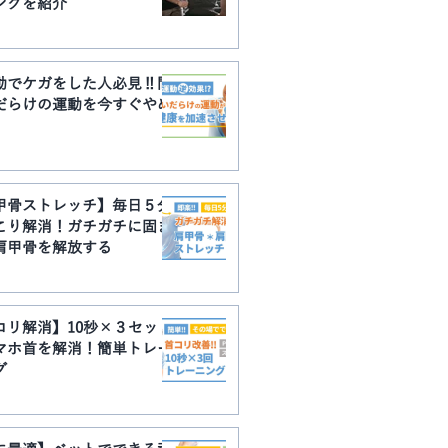
ングを紹介
動でケガをした人必見‼︎間
だらけの運動を今すぐやめ
甲骨ストレッチ】毎日５分
こり解消！ガチガチに固ま
肩甲骨を解放する
コリ解消】10秒×３セット
マホ首を解消！簡単トレー
グ