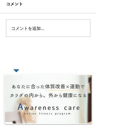
コメント
コメントを追加…
オンラインレッスン、サ
【好きを仕事に
ロンを有料で始める為の
トラクターを続
考え方【どんな価値を提
のか？と感じた
供するのか】
たい本
​あなたの悩みをオンラインで相談
​YouTube動画まとめ