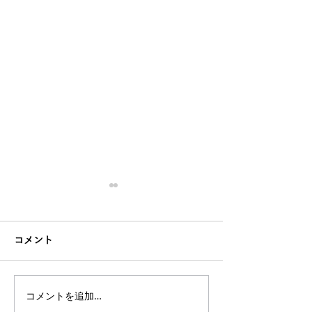
コメント
コメントを追加…
オンラインレッスン、サ
【好きを仕事に