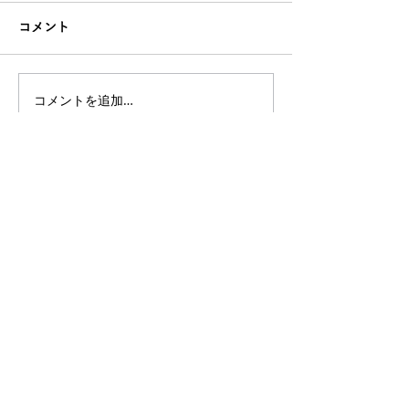
コメント
コメントを追加…
オンラインレッスン、サ
【好きを仕事に
ロンを有料で始める為の
トラクターを続
考え方【どんな価値を提
のか？と感じた
供するのか】
たい本
​あなたの悩みをオンラインで相談